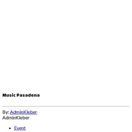
Music Pasadena
By:
AdminKleber
AdminKleber
Event