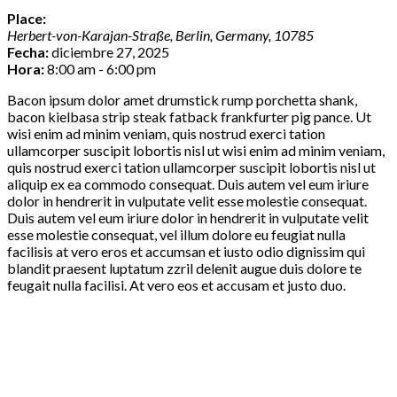
Place:
Herbert-von-Karajan-Straße
,
Berlin
,
Germany
,
10785
Fecha:
diciembre 27, 2025
Hora:
8:00 am - 6:00 pm
Bacon ipsum dolor amet drumstick rump porchetta shank,
bacon kielbasa strip steak fatback frankfurter pig pance. Ut
wisi enim ad minim veniam, quis nostrud exerci tation
ullamcorper suscipit lobortis nisl ut wisi enim ad minim veniam,
quis nostrud exerci tation ullamcorper suscipit lobortis nisl ut
aliquip ex ea commodo consequat. Duis autem vel eum iriure
dolor in hendrerit in vulputate velit esse molestie consequat.
Duis autem vel eum iriure dolor in hendrerit in vulputate velit
esse molestie consequat, vel illum dolore eu feugiat nulla
facilisis at vero eros et accumsan et iusto odio dignissim qui
blandit praesent luptatum zzril delenit augue duis dolore te
feugait nulla facilisi. At vero eos et accusam et justo duo.